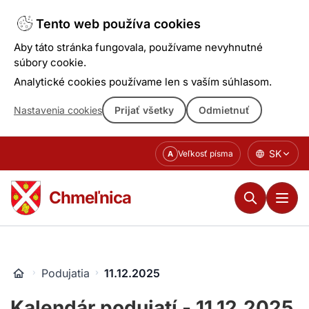
Tento web používa cookies
Aby táto stránka fungovala, používame nevyhnutné
súbory cookie.
Analytické cookies používame len s vaším súhlasom.
Nastavenia cookies
Prijať všetky
Odmietnuť
Prejsť
SK
Veľkosť písma
A
k
obsahu
Chmeľnica
Podujatia
11.12.2025
Kalendár podujatí - 11.12.2025