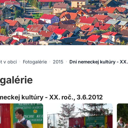
t v obci
Fotogalérie
2015
Dni nemeckej kultúry - XX.
galérie
eckej kultúry - XX. roč., 3.6.2012