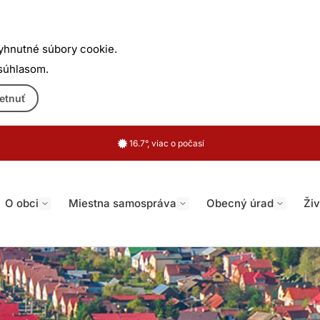
yhnutné súbory cookie.
 súhlasom.
etnuť
16.7°, viac o počasí
O obci
Miestna samospráva
Obecný úrad
Živ