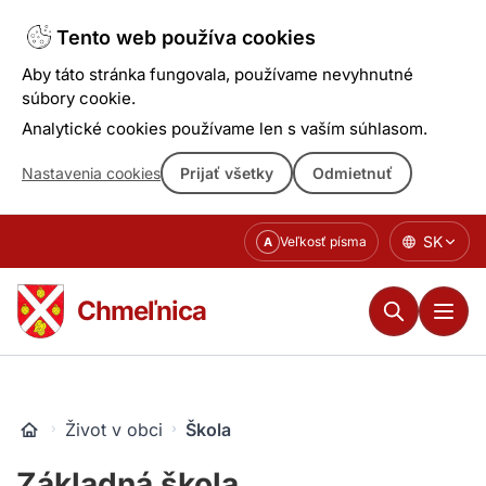
Tento web používa cookies
Aby táto stránka fungovala, používame nevyhnutné
súbory cookie.
Analytické cookies používame len s vaším súhlasom.
Nastavenia cookies
Prijať všetky
Odmietnuť
Prejsť
SK
Veľkosť písma
A
k
obsahu
Chmeľnica
Život v obci
Škola
Základná škola