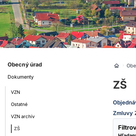
Obecný úrad
Obe
Dokumenty
ZŠ
VZN
Objedná
Ostatné
Zmluvy 
VZN archív
Filtr
ZŠ
Hľadan