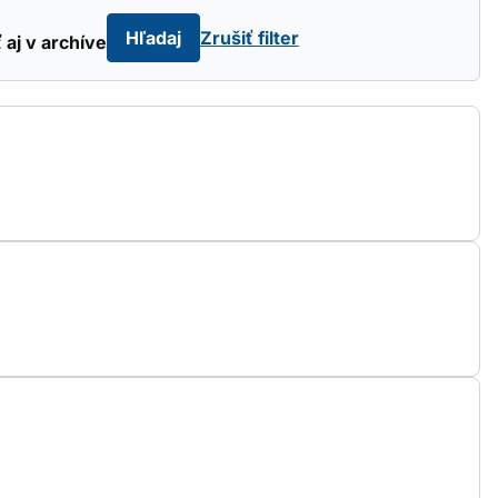
Hľadaj
Zrušiť filter
 aj v archíve