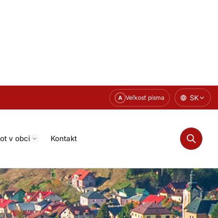
SK
Veľkosť písma
A
ot v obci
Kontakt