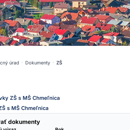
cný úrad
Dokumenty
ZŠ
vky ZŠ s MŠ Chmeľnica
ZŠ s MŠ Chmeľnica
ovať dokumenty
ý výraz
Rok