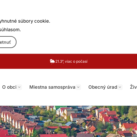
yhnutné súbory cookie.
 súhlasom.
etnuť
21.3°, viac o počasí
O obci
Miestna samospráva
Obecný úrad
Živ