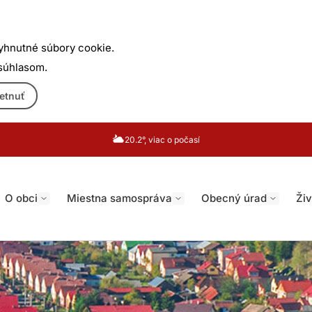
yhnutné súbory cookie.
 súhlasom.
etnuť
20.2°, viac o počasí
O obci
Miestna samospráva
Obecný úrad
Živ