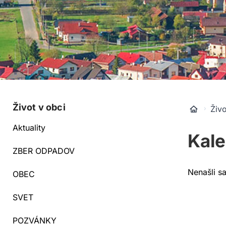
Život v obci
Živo
Aktuality
Kale
ZBER ODPADOV
Nenašli s
OBEC
SVET
POZVÁNKY