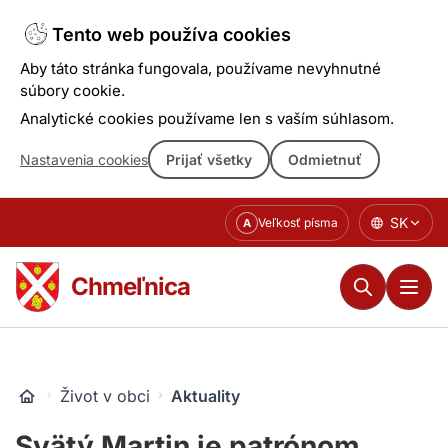
Tento web používa cookies
Aby táto stránka fungovala, používame nevyhnutné
súbory cookie.
Analytické cookies používame len s vaším súhlasom.
Nastavenia cookies
Prijať všetky
Odmietnuť
Prejsť
SK
Veľkosť písma
A
k
obsahu
Chmeľnica
Život v obci
Aktuality
Svätý Martin je patrónom