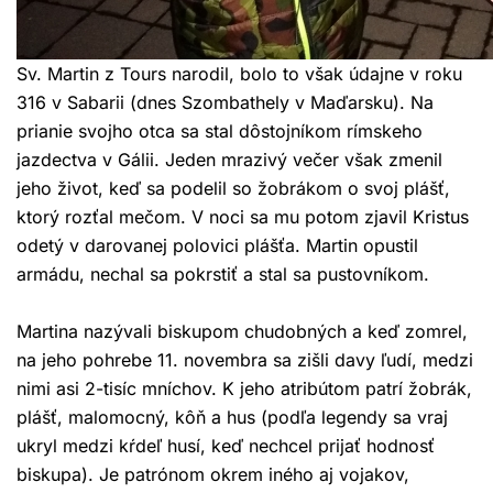
Sv. Martin z Tours narodil, bolo to však údajne v roku
316 v Sabarii (dnes Szombathely v Maďarsku). Na
prianie svojho otca sa stal dôstojníkom rímskeho
jazdectva v Gálii. Jeden mrazivý večer však zmenil
jeho život, keď sa podelil so žobrákom o svoj plášť,
ktorý rozťal mečom. V noci sa mu potom zjavil Kristus
odetý v darovanej polovici plášťa. Martin opustil
armádu, nechal sa pokrstiť a stal sa pustovníkom.
Martina nazývali biskupom chudobných a keď zomrel,
na jeho pohrebe 11. novembra sa zišli davy ľudí, medzi
nimi asi 2-tisíc mníchov. K jeho atribútom patrí žobrák,
plášť, malomocný, kôň a hus (podľa legendy sa vraj
ukryl medzi kŕdeľ husí, keď nechcel prijať hodnosť
biskupa). Je patrónom okrem iného aj vojakov,