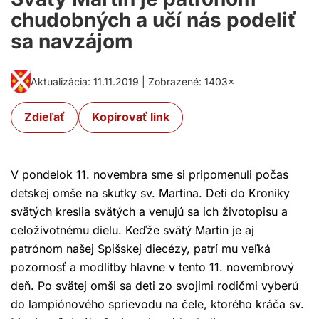
chudobných a učí nás podeliť
sa navzájom
Aktualizácia: 11.11.2019 | Zobrazené: 1403×
Zdieľať
Kopírovať link
V pondelok 11. novembra sme si pripomenuli počas
detskej omše na skutky sv. Martina.
Deti do Kroniky
svätých kreslia svätých a venujú sa ich životopisu a
celoživotnému dielu. Keďže svätý Martin je aj
patrónom našej Spišskej diecézy, patrí mu veľká
pozornosť a modlitby hlavne v tento 11. novembrový
deň. Po svätej omši sa deti zo svojimi rodičmi vyberú
do lampiónového sprievodu na čele, ktorého kráča sv.