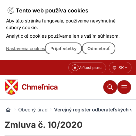
Tento web používa cookies
Aby táto stránka fungovala, používame nevyhnutné
súbory cookie.
Analytické cookies používame len s vaším súhlasom.
Nastavenia cookies
Prijať všetky
Odmietnuť
Prejsť
SK
Veľkosť písma
A
k
obsahu
Chmeľnica
Obecný úrad
Verejný register odberateľských v
Zmluva č. 10/2020