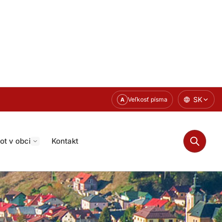
SK
Veľkosť písma
A
ot v obci
Kontakt