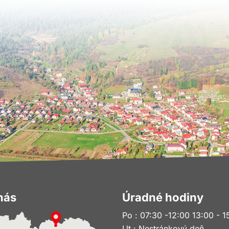
nás
Úradné hodiny
Po : 07:30 -12:00 13:00 - 1
Ut : Nestránkový deň