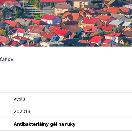
zťahov
vyšlá
202016
Antibakteriálny gél na ruky