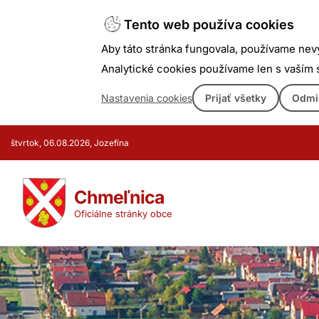
Tento web používa cookies
Aby táto stránka fungovala, používame nev
Analytické cookies používame len s vaším
Nastavenia cookies
Prijať všetky
Odmi
Prejsť
štvrtok, 06.08.2026, Jozefína
k
obsahu
Chmeľnica
Oficiálne stránky obce