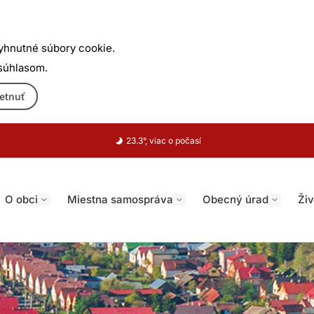
yhnutné súbory cookie.
 súhlasom.
etnuť
23.3°, viac o počasí
O obci
Miestna samospráva
Obecný úrad
Živ