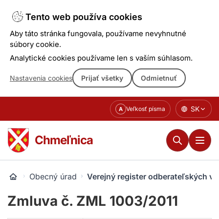
Tento web používa cookies
Aby táto stránka fungovala, používame nevyhnutné
súbory cookie.
Analytické cookies používame len s vaším súhlasom.
Nastavenia cookies
Prijať všetky
Odmietnuť
Prejsť
SK
Veľkosť písma
A
k
obsahu
Chmeľnica
Obecný úrad
Verejný register odberateľských v
Zmluva č. ZML 1003/2011