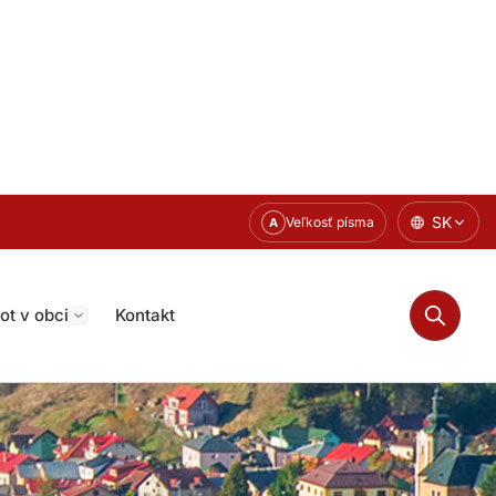
SK
Veľkosť písma
A
ot v obci
Kontakt