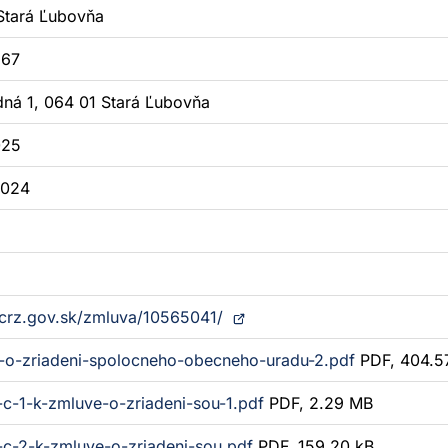
Stará Ľubovňa
167
ná 1, 064 01 Stará Ľubovňa
025
2024
Otvorí
//crz.gov.sk/zmluva/10565041/
sa
-o-zriadeni-spolocneho-obecneho-uradu-2.pdf
PDF, 404.5
v
novom
-c-1-k-zmluve-o-zriadeni-sou-1.pdf
PDF, 2.29 MB
okne
-c-2-k-zmluve-o-zriadeni-sou.pdf
PDF, 159.20 kB