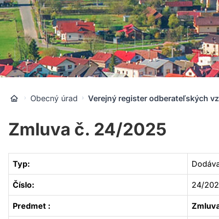
Obecný úrad
Verejný register odberateľských v
Zmluva č. 24/2025
Typ:
Dodáva
Číslo:
24/2
Predmet :
Zmluva