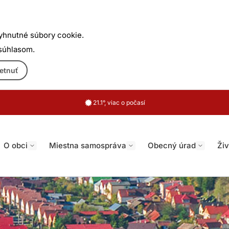
yhnutné súbory cookie.
 súhlasom.
etnuť
21.1°, viac o počasí
O obci
Miestna samospráva
Obecný úrad
Živ