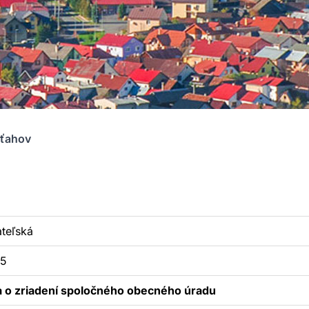
zťahov
teľská
025
 o zriadení spoločného obecného úradu