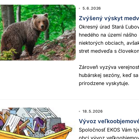
5.6.2026
Zvýšený výskyt med
Okresný úrad Stará Ľubo
hnedého na území nášho 
niektorých obciach, avšak
stret medveďa s človeko
Zároveň vyzýva verejnosť
hubárskej sezóny, keď sa
prirodzene vyskytuje.
18.5.2026
Vývoz veľkoobjemové
Spoločnosť EKOS Vám tým
obci vývoz veľkoobjemov