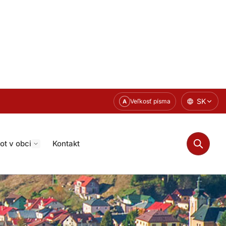
SK
Veľkosť písma
A
ot v obci
Kontakt