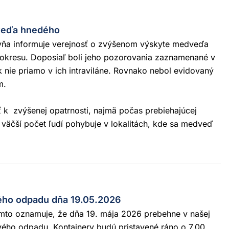
veďa hnedého
vňa informuje verejnosť o zvýšenom výskyte medveďa
okresu. Doposiaľ boli jeho pozorovania zaznamenané v
 nie priamo v ich intraviláne. Rovnako nebol evidovaný
m.
 k zvýšenej opatrnosti, najmä počas prebiehajúcej
 väčší počet ľudí pohybuje v lokalitách, kde sa medveď
ho odpadu dňa 19.05.2026
to oznamuje, že dňa 19. mája 2026 prebehne v našej
ého odpadu. Kontajnery budú pristavené ráno o 7,00