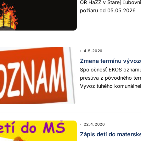
OR HaZZ v Starej Ľubovn
požiaru od 05.05.2026
4.5.2026
Zmena termínu vývoz
Spoločnosť EKOS oznamu
presúva z pôvodného term
Vývoz tuhého komunálneh
22.4.2026
Zápis detí do matersk