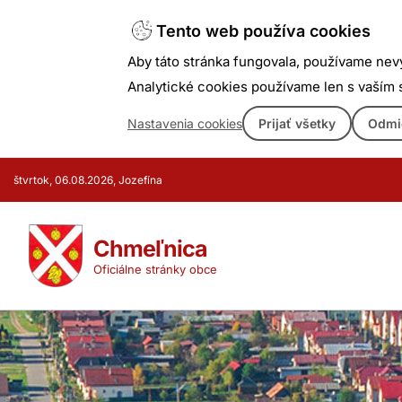
Tento web používa cookies
Aby táto stránka fungovala, používame nev
Analytické cookies používame len s vaším
Nastavenia cookies
Prijať všetky
Odmi
Prejsť
štvrtok, 06.08.2026, Jozefína
k
obsahu
Chmeľnica
Oficiálne stránky obce