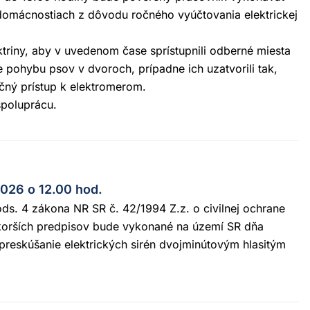
domácnostiach z dôvodu ročného vyúčtovania elektrickej
triny, aby v uvedenom čase sprístupnili odberné miesta
 pohybu psov v dvoroch, prípadne ich uzatvorili tak,
ný prístup k elektromerom.
spoluprácu.
2026 o 12.00 hod.
ds. 4 zákona NR SR č. 42/1994 Z.z. o civilnej ochrane
skorších predpisov bude vykonané na území SR dňa
preskúšanie elektrických sirén dvojminútovým hlasitým