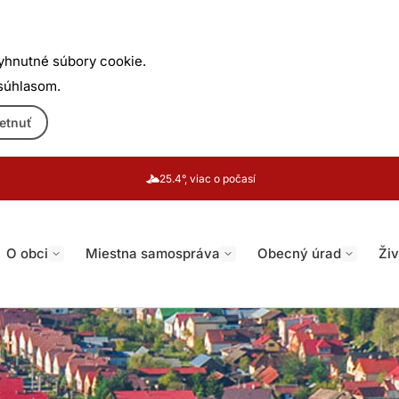
yhnutné súbory cookie.
 súhlasom.
etnuť
25.4°, viac o počasí
O obci
Miestna samospráva
Obecný úrad
Živ