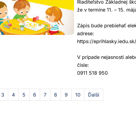
Riaditeľstvo Základnej š
že v termíne 11. – 15. má
Zápis bude prebiehať ele
adrese:
https://eprihlasky.iedu.
V prípade nejasností ale
čísle:
0911 518 950
3
4
5
6
7
8
9
10
Ďalší