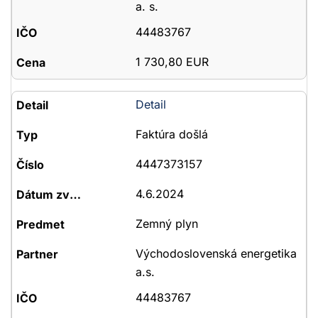
a. s.
44483767
1 730,80 EUR
Detail
Faktúra došlá
4447373157
4.6.2024
Zemný plyn
Východoslovenská energetika
a.s.
44483767