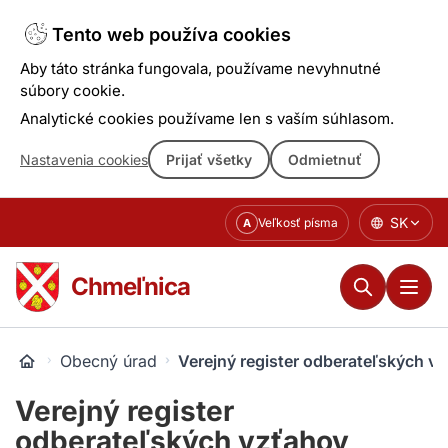
Tento web používa cookies
Aby táto stránka fungovala, používame nevyhnutné
súbory cookie.
Analytické cookies používame len s vaším súhlasom.
Nastavenia cookies
Prijať všetky
Odmietnuť
Prejsť
SK
Veľkosť písma
A
k
obsahu
Chmeľnica
Obecný úrad
Verejný register odberateľských v
Verejný register
odberateľských vzťahov