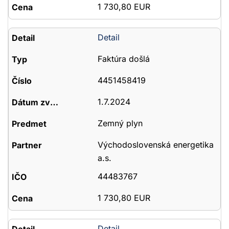
1 730,80 EUR
Detail
Faktúra došlá
4451458419
1.7.2024
Zemný plyn
Východoslovenská energetika
a.s.
44483767
1 730,80 EUR
Detail