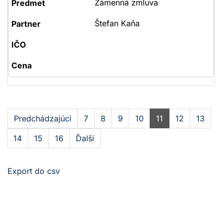
Zámenná zmluva
Štefan Kaňa
Predchádzajúci
7
8
9
10
11
12
13
14
15
16
Ďalší
Export do csv