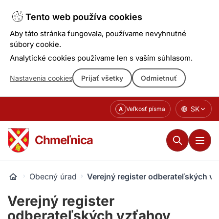
Tento web používa cookies
Aby táto stránka fungovala, používame nevyhnutné
súbory cookie.
Analytické cookies používame len s vaším súhlasom.
Nastavenia cookies
Prijať všetky
Odmietnuť
Prejsť
SK
Veľkosť písma
A
k
obsahu
Chmeľnica
Obecný úrad
Verejný register odberateľských v
Verejný register
odberateľských vzťahov