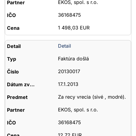
EKOS, spol. s r.o.
36168475
1 498,03 EUR
Detail
Faktúra došlá
20130017
17.1.2013
Za recy vrecia (sivé , modré).
EKOS, spol. s r.o.
36168475
12,72 EUR