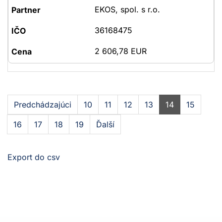
EKOS, spol. s r.o.
36168475
2 606,78 EUR
Predchádzajúci
10
11
12
13
14
15
16
17
18
19
Ďalší
Export do csv