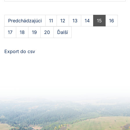
Predchádzajúci
11
12
13
14
15
16
17
18
19
20
Ďalší
Export do csv