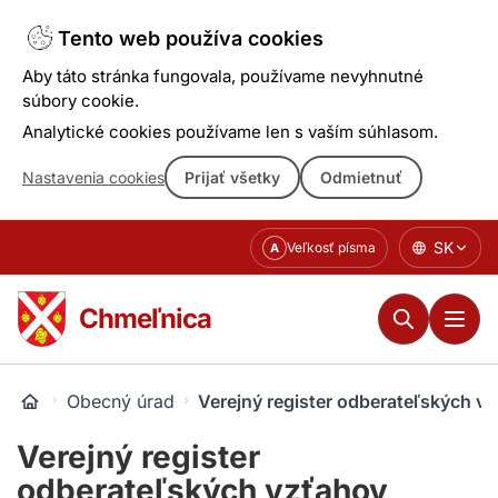
Tento web používa cookies
Aby táto stránka fungovala, používame nevyhnutné
súbory cookie.
Analytické cookies používame len s vaším súhlasom.
Nastavenia cookies
Prijať všetky
Odmietnuť
Prejsť
SK
Veľkosť písma
A
k
obsahu
Chmeľnica
Obecný úrad
Verejný register odberateľských v
Verejný register
odberateľských vzťahov